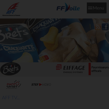
Menu
L'aff soutient les SNS253 et SNS604 qui veillent sur nous pour
que l'eau salée n'ait jamais le goût des larmes
AFF TV...