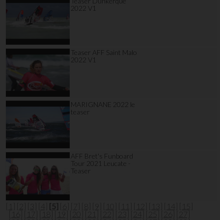
Teaser Dunkerque
2022 V1
Teaser AFF Saint Malo
2022 V1
MARIGNANE 2022 le
teaser
AFF Bret's Funboard
Tour 2021 Leucate -
Teaser
[1]
[2]
[3]
[4]
[5]
[6]
[7]
[8]
[9]
[10]
[11]
[12]
[13]
[14]
[15]
[16]
[17]
[18]
[19]
[20]
[21]
[22]
[23]
[24]
[25]
[26]
[27]