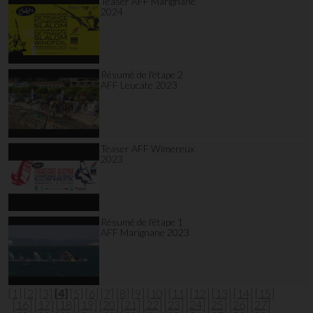
Teaser AFF Marignane
2024
Résumé de l'étape 2
AFF Leucate 2023
Teaser AFF Wimereux
2023
Résumé de l'étape 1
AFF Marignane 2023
[1]
[2]
[3]
[4]
[5]
[6]
[7]
[8]
[9]
[10]
[11]
[12]
[13]
[14]
[15]
[16]
[17]
[18]
[19]
[20]
[21]
[22]
[23]
[24]
[25]
[26]
[27]