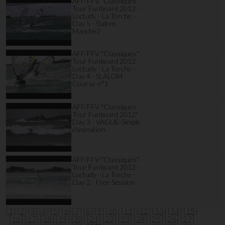
AFF/FFV "Classiques"
Tour Funboard 2012 -
Loctudy - La Torche -
Day 5 - Slalom
Manche2
AFF/FFV "Classiques"
Tour Funboard 2012 -
Loctudy - La Torche -
Day 4 - SLALOM
Course n°1
AFF/FFV "Classiques
Tour Funboard 2012" -
Day 3 - VAGUE-Simple
élimination
AFF/FFV "Classiques"
Tour Funboard 2012 -
Loctudy - La Torche -
Day 2 - Free Session
[1]
[2]
[3]
[4]
[5]
[6]
[7]
[8]
[9]
[10]
[11]
[12]
[13]
[14]
[15]
[16]
[17]
[18]
[19]
[20]
[21]
[22]
[23]
[24]
[25]
[26]
[27]