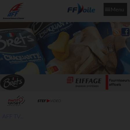
Menu
L'aff soutient les SNS253 et SNS604 qui veillent sur nous pour
que l'eau salée n'ait jamais le goût des larmes
AFF TV...