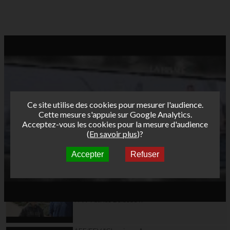
Ce site utilise des cookies pour mesurer l'audience.
Cette mesure s'appuie sur Google Analytics.
Acceptez-vous les cookies pour la mesure d'audience
(
En savoir plus
)?
Accepter
Refuser
Autres vidéos
AFF/FFV "Classiques"
Tour Funboard 2012
Day 6: Free session-
ITW Patrice Belbeoc'h