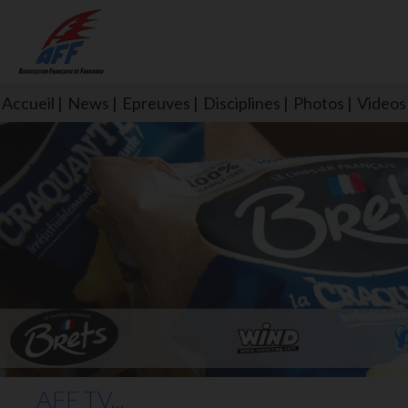
Accueil
News
Epreuves
Disciplines
Photos
Videos
L'aff soutient les SNS253 et S
AFF TV...