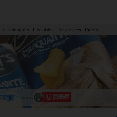
Classements
Doc utiles
Partenaires
Riders
NS604 qui veillent sur nous pour que l'eau salée n'ait jamais le goû
larmes