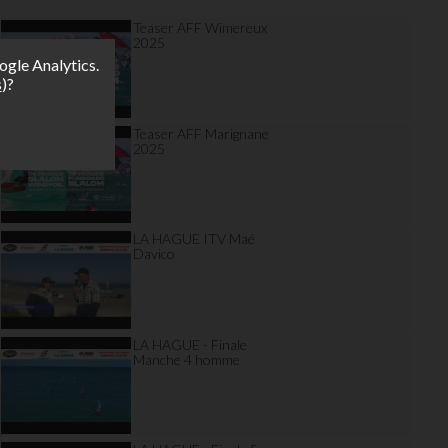
Teaser AFF Wimereux
2025
ogle Analytics.
s
)?
Teaser AFF Marignane
2025
LA HAGUE ITV Maé
Davico
LA HAGUE - Finale
Manche 4 homme