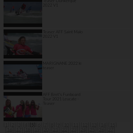
Teaser Dunkerque
2022 V1
Teaser AFF Saint Malo
2022 V1
MARIGNANE 2022 le
teaser
AFF Bret's Funboard
Tour 2021 Leucate -
Teaser
[1]
[2]
[3]
[4]
[5]
[6]
[7]
[8]
[9]
[10]
[11]
[12]
[13]
[14]
[15]
[16]
[17]
[18]
[19]
[20]
[21]
[22]
[23]
[24]
[25]
[26]
[27]