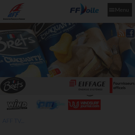
Menu
L'aff soutient les SNS253 et SNS604 qui veillent sur nous pour
que l'eau salée n'ait jamais le goût des larmes
AFF TV...