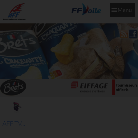
Menu
L'aff soutient les SNS253 et SNS604 qui veillent sur nous pour
que l'eau salée n'ait jamais le goût des larmes
AFF TV...