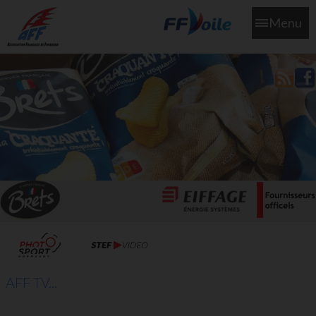
Menu
L'aff soutient les SNS253 et SNS604 qui veillent sur nous pour
que l'eau salée n'ait jamais le goût des larmes
AFF TV...