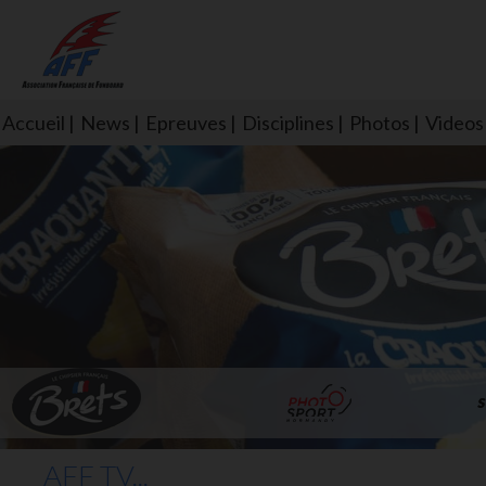
Accueil
News
Epreuves
Disciplines
Photos
Videos
L'aff soutient les SNS253 et S
AFF TV...