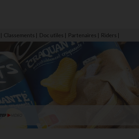
Classements
Doc utiles
Partenaires
Riders
NS604 qui veillent sur nous pour que l'eau salée n'ait jamais le goû
larmes