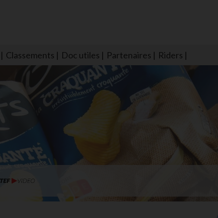
Classements
Doc utiles
Partenaires
Riders
NS604 qui veillent sur nous pour que l'eau salée n'ait jamais le goû
larmes