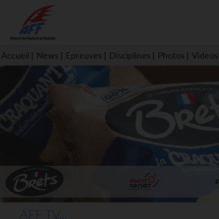
Accueil
News
Epreuves
Disciplines
Photos
Videos
L'aff soutient les SNS253 et S
AFF TV...