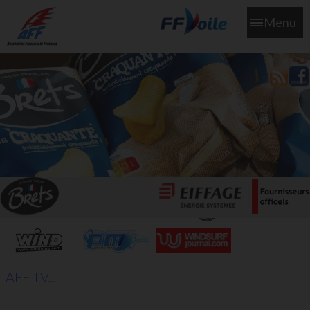
Menu
L'aff soutient les SNS253 et SNS604 qui veillent sur nous pour
que l'eau salée n'ait jamais le goût des larmes
AFF TV...