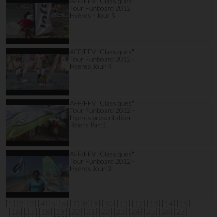
AFF/FFV "Classiques"
Tour Funboard 2012
Hyères - Jour 5
AFF/FFV "Classiques"
Tour Funboard 2012 -
Hyeres Jour 4
AFF/FFV "Classiques"
Tour Funboard 2012 -
Hyeres presentation
Riders Part1
AFF/FFV "Classiques"
Tour Funboard 2012 -
Hyeres Jour 3
[1]
[2]
[3]
[4]
[5]
[6]
[7]
[8]
[9]
[10]
[11]
[12]
[13]
[14]
[15]
[16]
[17]
[18]
[19]
[20]
[21]
[22]
[23]
[24]
[25]
[26]
[27]