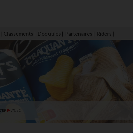
Classements
Doc utiles
Partenaires
Riders
NS604 qui veillent sur nous pour que l'eau salée n'ait jamais le goû
larmes