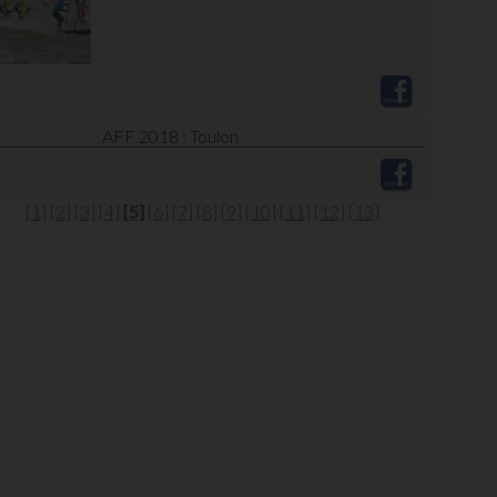
AFF 2018 : Toulon
[1]
[2]
[3]
[4]
[5]
[6]
[7]
[8]
[9]
[10]
[11]
[12]
[13]