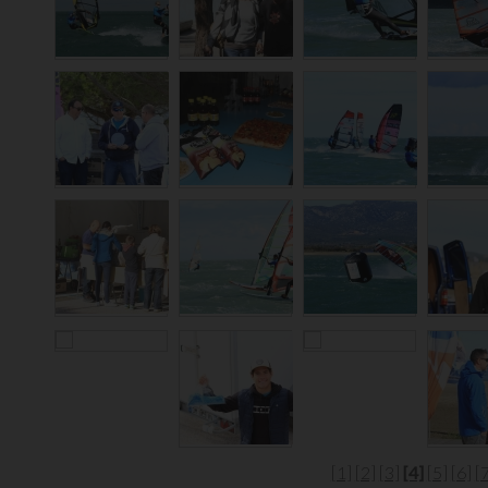
[1]
[2]
[3]
[4]
[5]
[6]
[