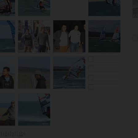
7]
[8]
[9]
[10]