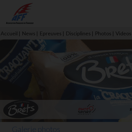
Accueil
News
Epreuves
Disciplines
Photos
Videos
L'aff soutient les SNS253 et S
Galerie photos