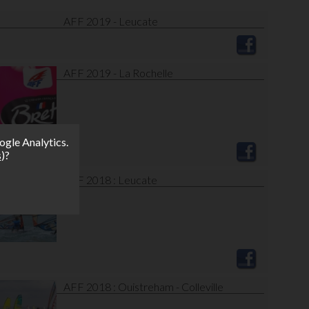
AFF 2019 - Leucate
AFF 2019 - La Rochelle
ogle Analytics.
s
)?
AFF 2018 : Leucate
AFF 2018 : Ouistreham - Colleville