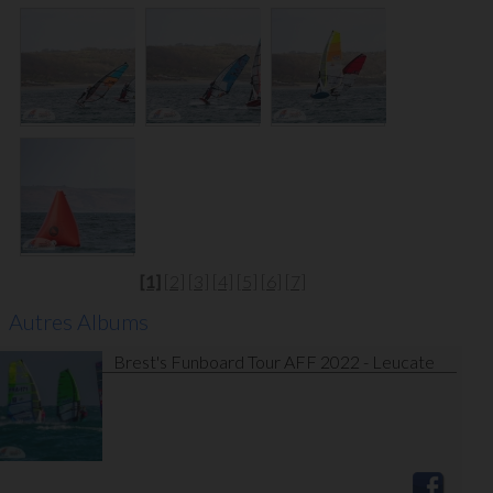
[1]
[2]
[3]
[4]
[5]
[6]
[7]
Autres Albums
Brest's Funboard Tour AFF 2022 - Leucate