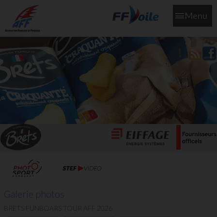
Menu
L'aff soutient les SNS253 et SNS604 qui veillent sur nous pour
que l'eau salée n'ait jamais le goût des larmes
Galerie photos
BRETS FUNBOARS TOUR AFF 2026