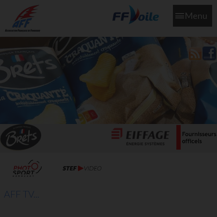
Menu
L'aff soutient les SNS253 et SNS604 qui veillent sur nous pour
que l'eau salée n'ait jamais le goût des larmes
AFF TV...