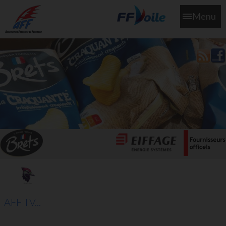
Menu
L'aff soutient les SNS253 et SNS604 qui veillent sur nous pour
que l'eau salée n'ait jamais le goût des larmes
AFF TV...