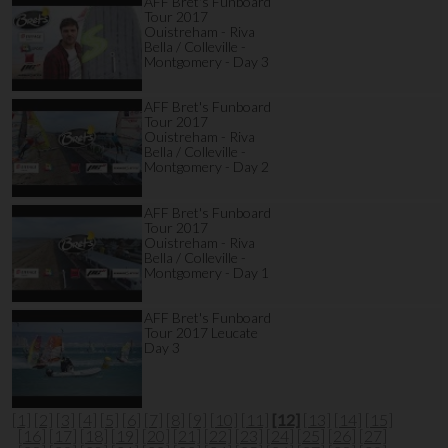
AFF Bret's Funboard
Tour 2017
Ouistreham - Riva
Bella / Colleville -
Montgomery - Day 3
AFF Bret's Funboard
Tour 2017
Ouistreham - Riva
Bella / Colleville -
Montgomery - Day 2
AFF Bret's Funboard
Tour 2017
Ouistreham - Riva
Bella / Colleville -
Montgomery - Day 1
AFF Bret's Funboard
Tour 2017 Leucate
Day 3
[1]
[2]
[3]
[4]
[5]
[6]
[7]
[8]
[9]
[10]
[11]
[12]
[13]
[14]
[15]
[16]
[17]
[18]
[19]
[20]
[21]
[22]
[23]
[24]
[25]
[26]
[27]