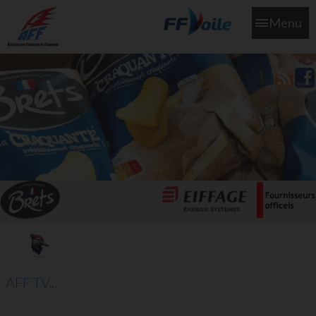
Menu
L'aff soutient les SNS253 et SNS604 qui veillent sur nous pour
que l'eau salée n'ait jamais le goût des larmes
AFF TV...