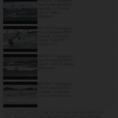
AFF/FFV "Classiques"
Tour Funboard 2012 -
Loctudy - La Torche -
Day 5 - Slalom
Manche2
AFF/FFV "Classiques"
Tour Funboard 2012 -
Loctudy - La Torche -
Day 4 - SLALOM
Course n°1
AFF/FFV "Classiques
Tour Funboard 2012" -
Day 3 - VAGUE-Simple
élimination
AFF/FFV "Classiques"
Tour Funboard 2012 -
Loctudy - La Torche -
Day 2 - Free Session
[1]
[2]
[3]
[4]
[5]
[6]
[7]
[8]
[9]
[10]
[11]
[12]
[13]
[14]
[15]
[16]
[17]
[18]
[19]
[20]
[21]
[22]
[23]
[24]
[25]
[26]
[27]