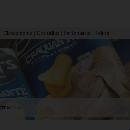
Classements
Doc utiles
Partenaires
Riders
NS604 qui veillent sur nous pour que l'eau salée n'ait jamais le goû
larmes