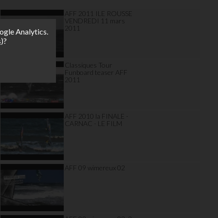
AFF 2011 ILE ROUSSE
VENDREDI 11 mars
2011
ogle Analytics.
s
)?
Classiques Tour
Funboard teaser AFF
2011
AFF 2010 la FINALE -
CARNAC - LE FILM
AFF 09 wimereux 02