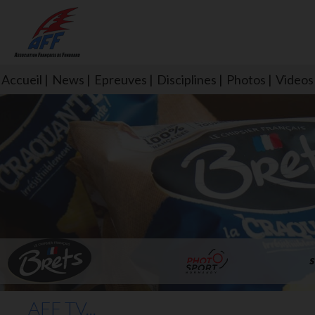
Accueil
News
Epreuves
Disciplines
Photos
Videos
L'aff soutient les SNS253 et S
AFF TV...