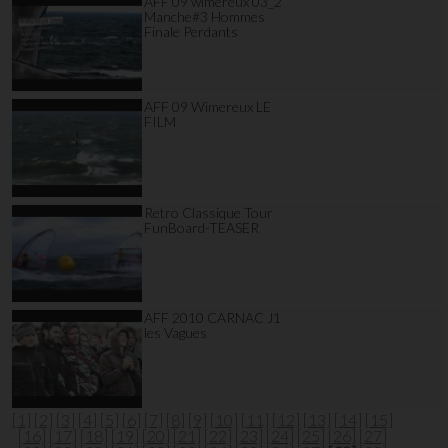
AFF 09 wimereux 03_2
Manche#3 Hommes
Finale Perdants
AFF 09 Wimereux LE
FILM
Retro Classique Tour
FunBoard-TEASER
AFF 2010 CARNAC J1
les Vagues
[1]
[2]
[3]
[4]
[5]
[6]
[7]
[8]
[9]
[10]
[11]
[12]
[13]
[14]
[15]
[16]
[17]
[18]
[19]
[20]
[21]
[22]
[23]
[24]
[25]
[26]
[27]