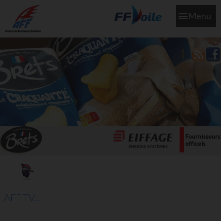
Menu
L'aff soutient les SNS253 et SNS604 qui veillent sur nous pour
que l'eau salée n'ait jamais le goût des larmes
AFF TV...