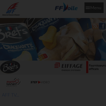
Menu
L'aff soutient les SNS253 et SNS604 qui veillent sur nous pour
que l'eau salée n'ait jamais le goût des larmes
AFF TV...