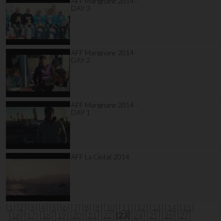
AFF Marignane 2014 -
DAY 3
AFF Marignane 2014 -
DAY 2
AFF Marignane 2014 -
DAY 1
AFF La Ciotat 2014
[1]
[2]
[3]
[4]
[5]
[6]
[7]
[8]
[9]
[10]
[11]
[12]
[13]
[14]
[15]
[16]
[17]
[18]
[19]
[20]
[21]
[22]
[23]
[24]
[25]
[26]
[27]