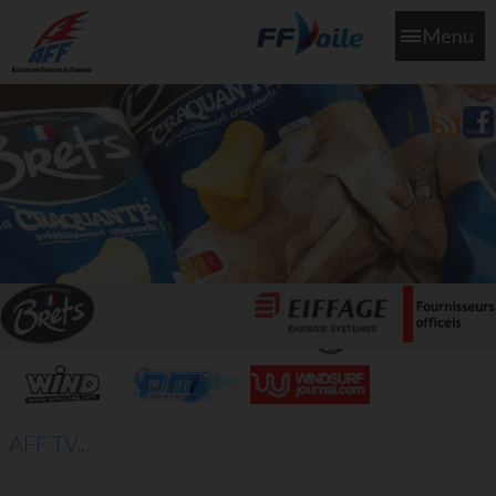
Menu
L'aff soutient les SNS253 et SNS604 qui veillent sur nous pour
que l'eau salée n'ait jamais le goût des larmes
AFF TV...