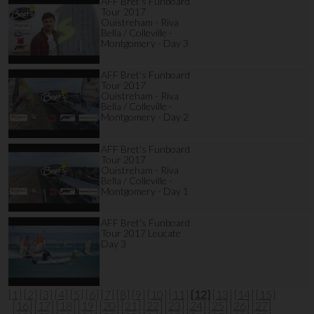
AFF Bret's Funboard
Tour 2017
Ouistreham - Riva
Bella / Colleville -
Montgomery - Day 3
AFF Bret's Funboard
Tour 2017
Ouistreham - Riva
Bella / Colleville -
Montgomery - Day 2
AFF Bret's Funboard
Tour 2017
Ouistreham - Riva
Bella / Colleville -
Montgomery - Day 1
AFF Bret's Funboard
Tour 2017 Leucate
Day 3
[1]
[2]
[3]
[4]
[5]
[6]
[7]
[8]
[9]
[10]
[11]
[12]
[13]
[14]
[15]
[16]
[17]
[18]
[19]
[20]
[21]
[22]
[23]
[24]
[25]
[26]
[27]