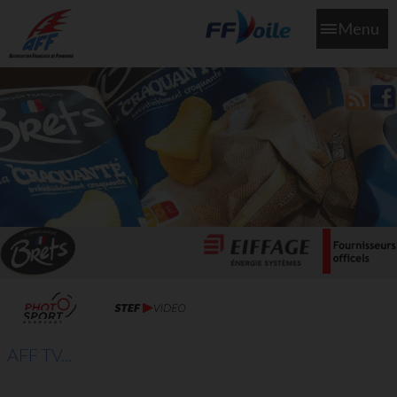
Menu
L'aff soutient les SNS253 et SNS604 qui veillent sur nous pour
que l'eau salée n'ait jamais le goût des larmes
AFF TV...