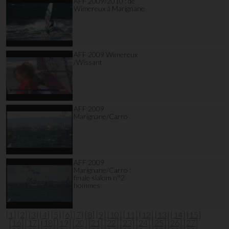
AFF 2009/2010 : de
Wimereux à Marignane
AFF 2009 Wimereux
/Wissant
AFF 2009
Marignane/Carro
AFF 2009
Marignane/Carro :
finale slalom n°2
hommes
[1]
[2]
[3]
[4]
[5]
[6]
[7]
[8]
[9]
[10]
[11]
[12]
[13]
[14]
[15]
[16]
[17]
[18]
[19]
[20]
[21]
[22]
[23]
[24]
[25]
[26]
[27]