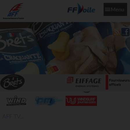
Menu
L'aff soutient les SNS253 et SNS604 qui veillent sur nous pour
que l'eau salée n'ait jamais le goût des larmes
AFF TV...