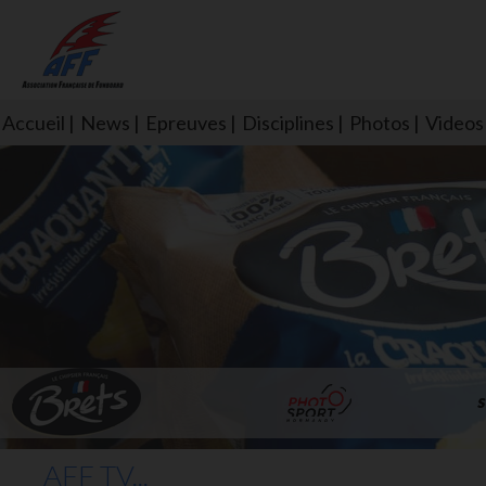
Accueil
News
Epreuves
Disciplines
Photos
Videos
L'aff soutient les SNS253 et S
AFF TV...