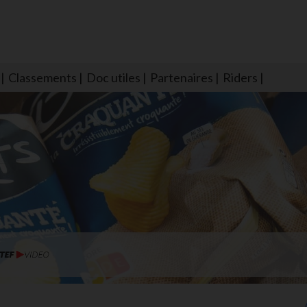
Classements
Doc utiles
Partenaires
Riders
NS604 qui veillent sur nous pour que l'eau salée n'ait jamais le goû
larmes